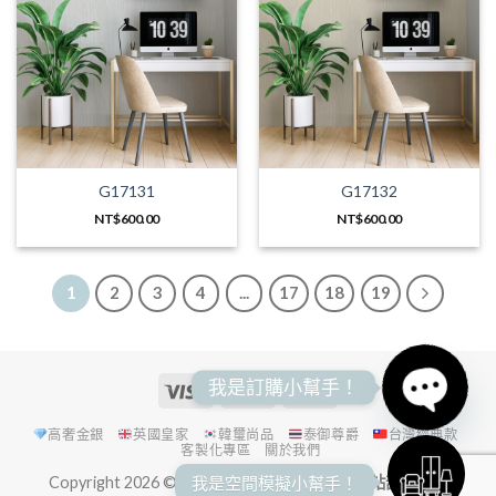
G17131
G17132
NT$
600.00
NT$
600.00
1
2
3
4
...
17
18
19
我是訂購小幫手！
高奢金銀
英國皇家
韓璽尚品
泰御尊爵
台灣經典款
OPEN
客製化專區
關於我們
我是空間模擬小幫手！
Copyright 2026 ©
進詠實業股份有限公司 本網站部分圖像