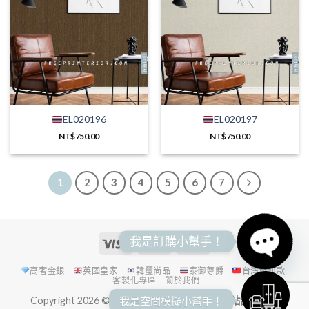
EL020196
EL020197
NT$
750.00
NT$
750.00
1
2
3
4
5
6
7
我是訂購小幫手！
高奢金銀
英國皇家
韓璽尚品
泰御尊爵
台灣經典款
客製化專區
關於我們
OPEN
我是空間模擬小幫手！
Copyright 2026 ©
進詠實業股份有限公司 本網站部分圖像