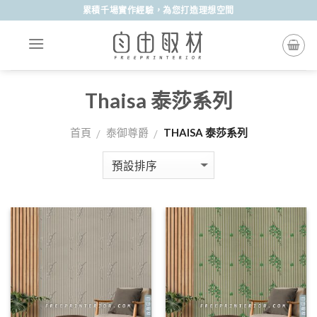
Skip
累積千場實作經驗，為您打造理想空間
to
content
Thaisa 泰莎系列
首頁
泰御尊爵
THAISA 泰莎系列
/
/