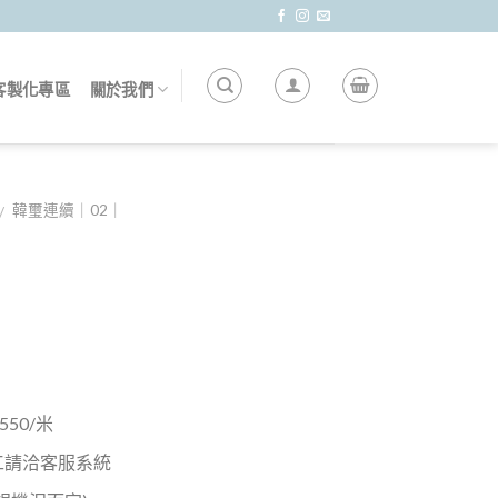
客製化專區
關於我們
韓璽連續｜02｜
/
50/米
工請洽客服系統