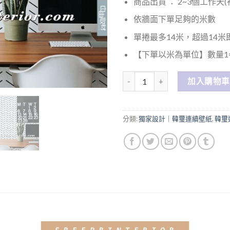
商品出貨 ： 2~3個工作天
依牆面下單足夠的米數
單捲最多14米，超過14
【下單以米為單位】數量1=
數量
加入購物車
分類:
獨家設計｜韓璽連續壁紙
,
韓璽