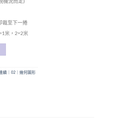
(視機況而定)
米即裁至下一捲
1米，2=2米
連續｜02｜幾何圖形