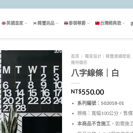
英國皇家
韓璽尚品
泰御尊爵
台灣經典款
首頁
獨家設計｜韓璽連續壁紙
/
幾何圖形
八字線條｜白
550.00
NT$
系列編號：S02018-01
規格：寬幅100公分，售價5
本商品不含施工
，如需施