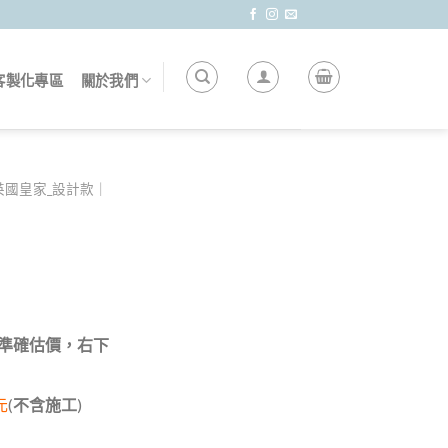
客製化專區
關於我們
英國皇家_設計款｜
 做準確估價，右下
元
(
不含施工
)