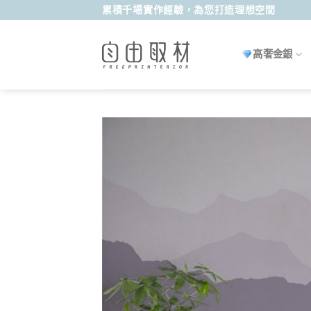
Skip
累積千場實作經驗，為您打造理想空間
to
content
高奢金銀