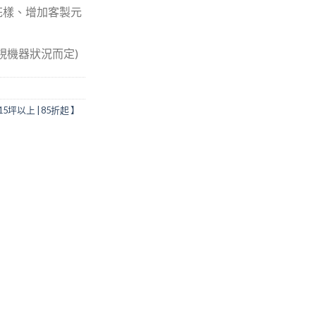
花樣、增加客製元
(視機器狀況而定)
5坪以上 | 85折起 】