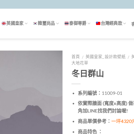
英國皇家
韓璽尚品
泰御尊爵
台灣經典款
首頁
英國皇家_ 設計款壁紙
/
/
大地花草
冬日群山
系列編號：
11009-01
依實際牆面 (寬度x高度)
角加LINE找我們討論喔!
商品單價參考：
一坪4320
商品特色 ：