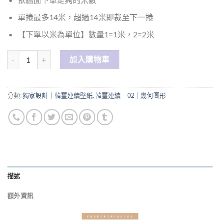
單捲最多14米，超過14米即裁至下一捲
【下單以米為單位】數量1=1米，2=2米
數量
加入購物車
分類:
獨家設計｜韓璽連續壁紙
,
韓璽連續｜02｜幾何圖形
描述
額外資訊