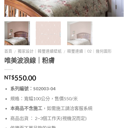
首頁
獨家設計｜韓璽連續壁紙
韓璽連續｜02｜幾何圖形
/
/
唯美波浪線｜粉膚
550.00
NT$
系列編號：S02003-04
規格：寬幅100公分，售價550/米
本商品不含施工
，如需施工請洽客服系統
商品出貨 ： 2~3個工作天(視機況而定)
依牆面下單足夠的米數