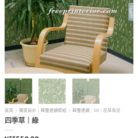
首頁
獨家設計｜韓璽連續壁紙
韓璽連續｜03｜花草鳥兒
/
/
四季草｜綠