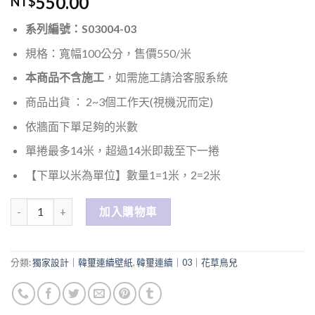
550.00
NT$
系列編號：S03004-03
規格：寬幅100公分，售價550/米
本商品不含施工
，如需施工請洽客服系統
商品出貨 ： 2~3個工作天(視機況而定)
依牆面下單足夠的米數
單捲最多14米，超過14米即裁至下一捲
【下單以米為單位】數量1=1米，2=2米
數量
加入購物車
分類:
獨家設計｜韓璽連續壁紙
,
韓璽連續｜03｜花草鳥兒