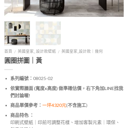
首頁
英國皇家_ 設計款壁紙
英國皇家_設計款｜幾何
/
/
圓圈拼圖｜黃
系列編號：
08025-02
依實際牆面 (寬度x高度) 做準確估價，右下角加LINE找我
們討論喔!
商品單價參考：
一坪4320元
(
不含施工
)
商品特色 ：
印刷式壁紙｜印前可調整花樣、增加客製元素｜環保、