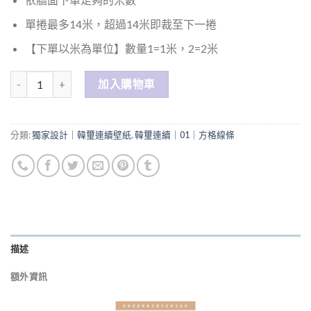
單捲最多14米，超過14米即裁至下一捲
【下單以米為單位】數量1=1米，2=2米
數量
加入購物車
分類:
獨家設計｜韓璽連續壁紙
,
韓璽連續｜01｜方格線條
描述
額外資訊