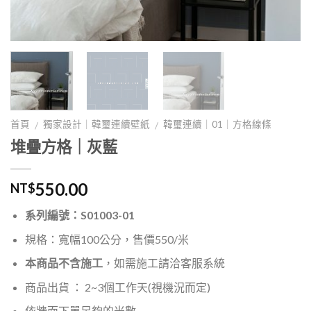
首頁
獨家設計｜韓璽連續壁紙
韓璽連續｜01｜方格線條
/
/
堆疊方格｜灰藍
550.00
NT$
系列編號：S01003-01
規格：寬幅100公分，售價550/米
本商品不含施工
，如需施工請洽客服系統
商品出貨 ： 2~3個工作天(視機況而定)
依牆面下單足夠的米數