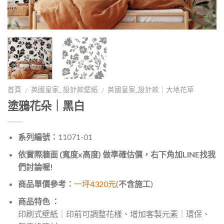
首頁
英國皇家_ 設計款壁紙
英國皇家_設計款｜大地花草
/
/
塗鴉花朵｜黑白
系列編號：
11071-01
依實際牆面 (寬度x高度) 做準確估價，右下角加LINE找我
們討論喔!
商品單價參考：
一坪4320元
(
不含施工
)
商品特色 ：
印刷式壁紙｜印前可調整花樣、增加客製元素｜環保、