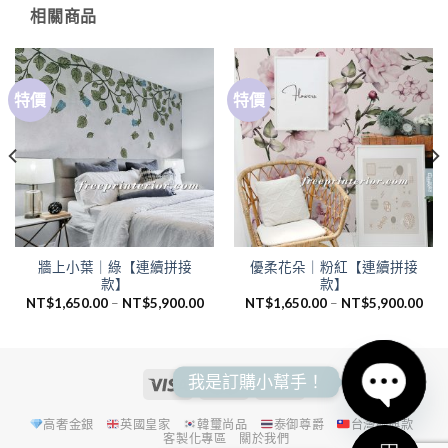
相關商品
特價
特價
牆上小葉｜綠【連續拼接
優柔花朵｜粉紅【連續拼接
款】
款】
NT$
1,650.00
–
NT$
5,900.00
NT$
1,650.00
–
NT$
5,900.00
我是訂購小幫手！
高奢金銀
英國皇家
韓璽尚品
泰御尊爵
台灣經典款
OPEN
客製化專區
關於我們