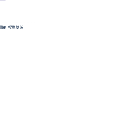
圖形
,
標準壁紙