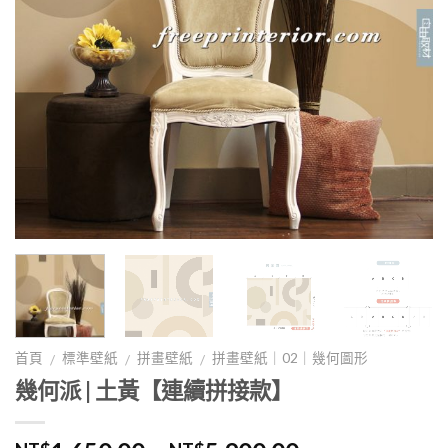
首頁
標準壁紙
拼畫壁紙
拼畫壁紙｜02｜幾何圖形
/
/
/
幾何派 | 土黃【連續拼接款】