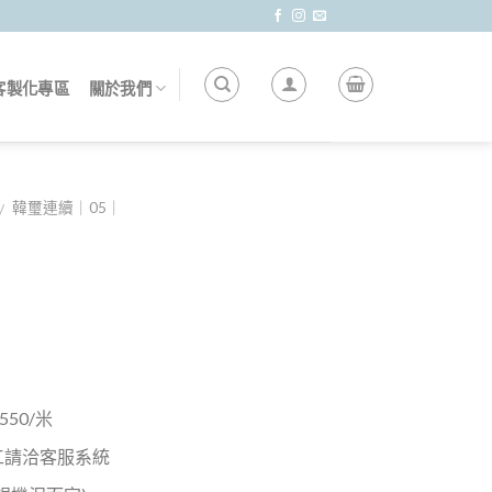
客製化專區
關於我們
韓璽連續｜05｜
/
50/米
工請洽客服系統