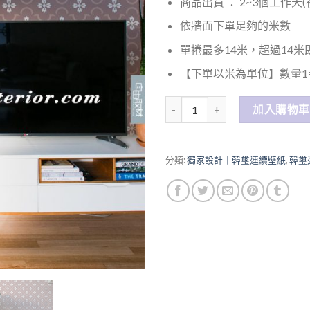
商品出貨 ： 2~3個工作天
依牆面下單足夠的米數
單捲最多14米，超過14
【下單以米為單位】數量1=
數量
加入購物車
分類:
獨家設計｜韓璽連續壁紙
,
韓璽