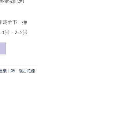
(視機況而定)
米即裁至下一捲
1米，2=2米
連續｜05｜復古花樣