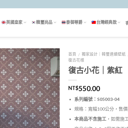
英國皇家
韓璽尚品
泰御尊爵
台灣經典款
首頁
獨家設計｜韓璽連續壁紙
/
復古花樣
復古小花｜紫紅
550.00
NT$
系列編號：S05003-04
規格：寬幅100公分，售價5
本商品不含施工
，如需施