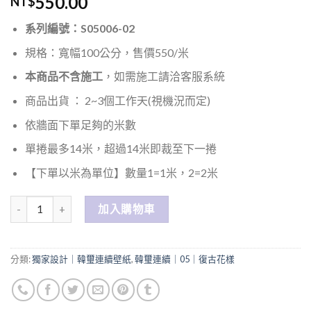
550.00
NT$
系列編號：S05006-02
規格：寬幅100公分，售價550/米
本商品不含施工
，如需施工請洽客服系統
商品出貨 ： 2~3個工作天(視機況而定)
依牆面下單足夠的米數
單捲最多14米，超過14米即裁至下一捲
【下單以米為單位】數量1=1米，2=2米
數量
加入購物車
分類:
獨家設計｜韓璽連續壁紙
,
韓璽連續｜05｜復古花樣