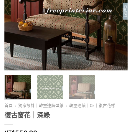
首頁
獨家設計｜韓璽連續壁紙
韓璽連續｜05｜復古花樣
/
/
復古窗花｜深綠