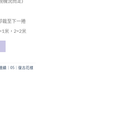
(視機況而定)
米即裁至下一捲
1米，2=2米
連續｜05｜復古花樣