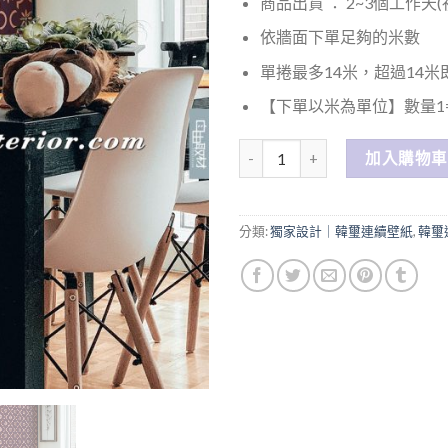
商品出貨 ： 2~3個工作天
依牆面下單足夠的米數
單捲最多14米，超過14
【下單以米為單位】數量1=
數量
加入購物車
分類:
獨家設計｜韓璽連續壁紙
,
韓璽