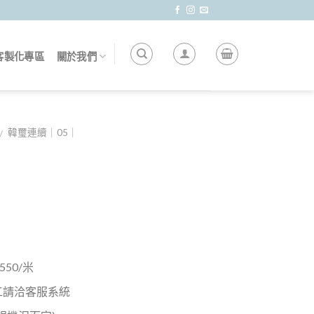
客製化專區
關於我們
韓璽連續｜05｜
/
50/米
工請洽客服系統