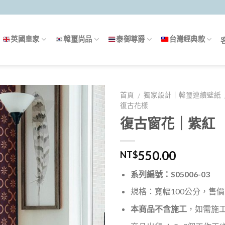
英國皇家
韓璽尚品
泰御尊爵
台灣經典款
首頁
獨家設計｜韓璽連續壁紙
/
復古花樣
復古窗花｜紫紅
550.00
NT$
系列編號：S05006-03
規格：寬幅100公分，售價5
本商品不含施工
，如需施