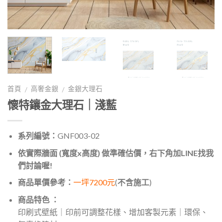
首頁
高奢金銀
金銀大理石
/
/
懷特鑲金大理石｜淺藍
系列編號：
GNF003-02
依實際牆面 (寬度x高度) 做準確估價，右下角加LINE找我
們討論喔!
商品單價參考：
一坪7200元
(
不含施工
)
商品特色 ：
印刷式壁紙｜印前可調整花樣、增加客製元素｜環保、