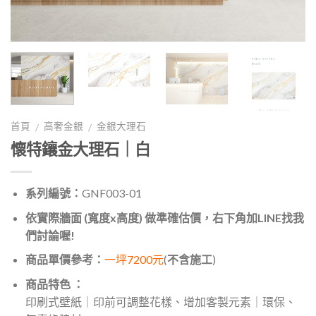
首頁
高奢金銀
金銀大理石
/
/
懷特鑲金大理石｜白
系列編號：
GNF003-01
依實際牆面 (寬度x高度) 做準確估價，右下角加LINE找我
們討論喔!
商品單價參考：
一坪7200元
(
不含施工
)
商品特色 ：
印刷式壁紙｜印前可調整花樣、增加客製元素｜環保、