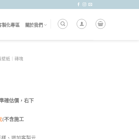
客製化專區
關於我們
真壁紙｜磚塊
 做準確估價，右下
元
(
不含施工
花樣、增加客製元