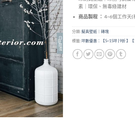
素｜環保、無毒綠建材
商品製程 ：
4~6個工作天
分類:
擬真壁紙｜磚塊
標籤:
坪數優惠：【5~15坪 | 9折 】【1