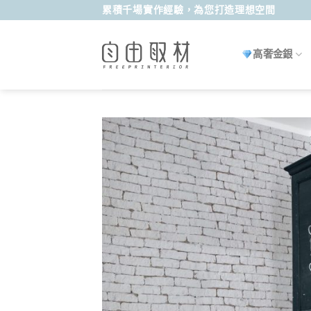
Skip
累積千場實作經驗，為您打造理想空間
to
content
高奢金銀