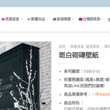
英國皇家
韓璽尚品
泰御尊爵
台灣經典款
首頁
英國皇家_ 擬真壁紙
擬
/
/
斑白砌磚壁紙
系列編號：
03003-01
依實際牆面 (寬度x高度)
角加LINE找我們討論喔!
商品單價參考：
一坪4320
商品特色 ：
印刷式壁紙｜印前可調整