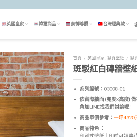
英國皇家
韓璽尚品
泰御尊爵
台灣經典款
首頁
英國皇家_ 擬真壁紙
擬
/
/
斑駁紅白磚牆壁
系列編號：
03008-01
依實際牆面 (寬度x高度)
角加LINE找我們討論喔!
商品單價參考：
一坪4320
商品特色 ：
印刷式壁紙｜印前可調整