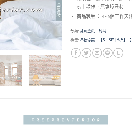
素｜環保、無毒綠建材
商品製程 ：
4~6個工作天
分類:
擬真壁紙｜磚塊
標籤:
坪數優惠：【5~15坪 | 9折 】【1