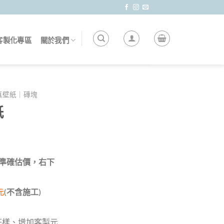
客製化專區
關於我們
真壁紙｜磚塊
紙
 做準確估價，右下
元
(
不含施工
)
花樣、增加客製元