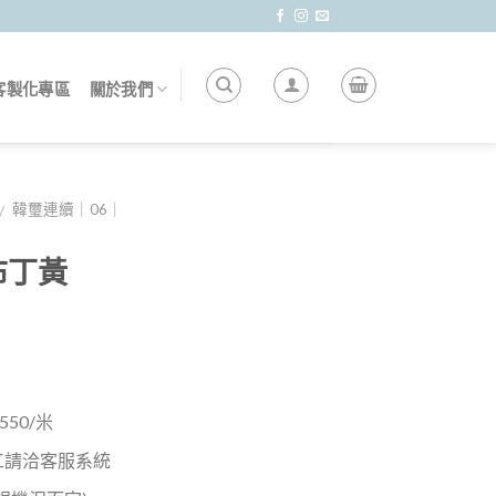
客製化專區
關於我們
韓璽連續｜06｜
/
布丁黃
50/米
工請洽客服系統