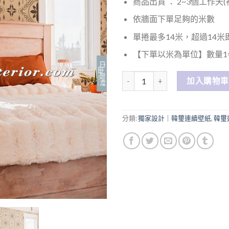
商品出貨 ： 2~3個工作天
依牆面下單足夠的米數
單捲最多14米，超過14
【下單以米為單位】數量1=
數量
加入購物車
分類:
獨家設計｜韓璽連續壁紙
,
韓璽