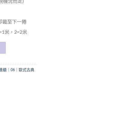
(視機況而定)
米即裁至下一捲
1米，2=2米
連續｜06｜歐式古典