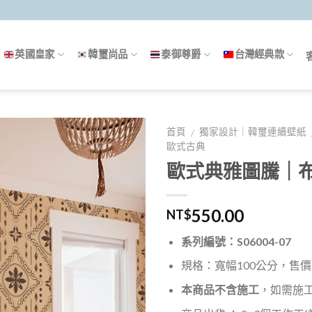
英國皇家
韓璽尚品
泰御尊爵
台灣經典款
首頁
獨家設計｜韓璽連續壁紙
/
歐式古典
歐式典雅圖騰｜
550.00
NT$
系列編號：S06004-07
規格：寬幅100公分，售價5
本商品不含施工
，如需施