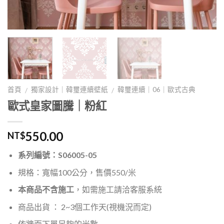
首頁
獨家設計｜韓璽連續壁紙
韓璽連續｜06｜歐式古典
/
/
歐式皇家圖騰｜粉紅
550.00
NT$
系列編號：S06005-05
規格：寬幅100公分，售價550/米
本商品不含施工
，如需施工請洽客服系統
商品出貨 ： 2~3個工作天(視機況而定)
依牆面下單足夠的米數