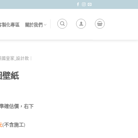
客製化專區
關於我們
英國皇家_設計款｜
圖壁紙
 做準確估價，右下
元
(
不含施工
)