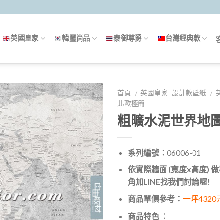
英國皇家
韓璽尚品
泰御尊爵
台灣經典款
首頁
英國皇家_ 設計款壁紙
/
/
北歐極簡
粗曠水泥世界地
系列編號：
06006-01
依實際牆面 (寬度x高度)
角加LINE找我們討論喔!
商品單價參考：
一坪4320
商品特色 ：