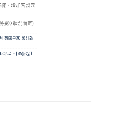
花樣、增加客製元
(視機器狀況而定)
列
,
英國皇家_設計款
5坪以上 | 85折起 】