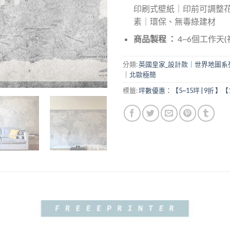
印刷式壁紙｜印前可調整
素｜環保、無毒綠建材
商品製程 ：
4~6個工作天
分類:
英國皇家_設計款｜世界地圖系
｜北歐極簡
標籤:
坪數優惠：【5~15坪 | 9折 】【1