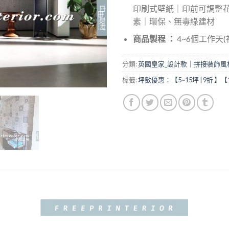
印刷式壁紙｜印前可調整
素｜環保、無毒綠建材
商品製程 ：
4~6個工作天
分類:
英國皇家_設計款｜拼接裝飾風
標籤:
坪數優惠：【5~15坪 | 9折 】【1