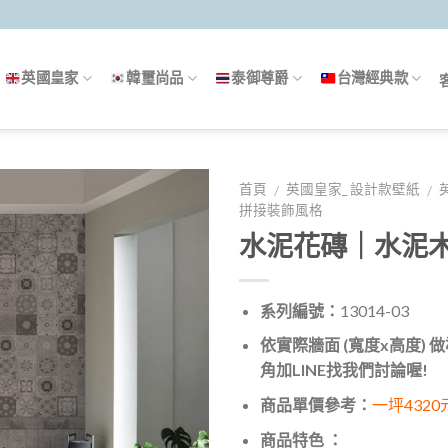
英國皇家
韓璽尚品
泰御尊爵
台灣經典款
首頁
英國皇家_ 設計款壁紙
/
/
拼接裝飾風格
水泥花磚｜水泥
系列編號：
13014-03
依實際牆面 (寬度x高度)
角加LINE找我們討論喔!
商品單價參考：
一坪4320
商品特色 ：