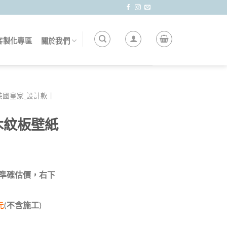
客製化專區
關於我們
英國皇家_設計款｜
木紋板壁紙
 做準確估價，右下
元
(
不含施工
)