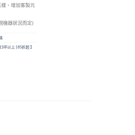
花樣、增加客製元
(視機器狀況而定)
格
5坪以上 | 85折起 】