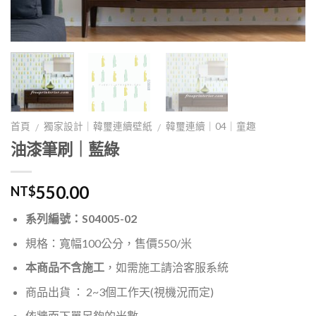
首頁
獨家設計｜韓璽連續壁紙
韓璽連續｜04｜童趣
/
/
油漆筆刷｜藍綠
550.00
NT$
系列編號：S04005-02
規格：寬幅100公分，售價550/米
本商品不含施工
，如需施工請洽客服系統
商品出貨 ： 2~3個工作天(視機況而定)
依牆面下單足夠的米數