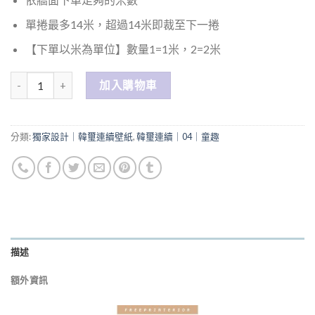
單捲最多14米，超過14米即裁至下一捲
【下單以米為單位】數量1=1米，2=2米
數量
加入購物車
分類:
獨家設計｜韓璽連續壁紙
,
韓璽連續｜04｜童趣
描述
額外資訊