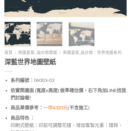
首頁
英國皇家_ 設計款壁紙
英國皇家_設計款｜世界地圖系列
/
/
深藍世界地圖壁紙
系列編號：
06003-03
依實際牆面 (寬度x高度) 做準確估價，右下角加LINE找我
們討論喔!
商品單價參考：
一坪4320元
(
不含施工
)
商品特色 ：
印刷式壁紙｜印前可調整花樣、增加客製元素｜環保、