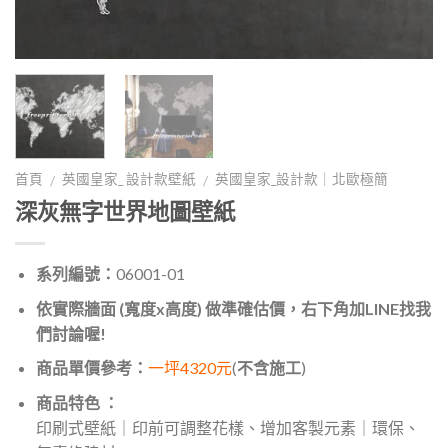
首頁
英國皇家_ 設計款壁紙
英國皇家_設計款｜北歐極簡
/
/
深灰無字世界地圖壁紙
系列編號：
06001-01
依實際牆面 (寬度x高度) 做準確估價，右下角加LINE找我
們討論喔!
商品單價參考：
一坪4320元
(
不含施工
)
商品特色 ：
印刷式壁紙｜印前可調整花樣、增加客製元素｜環保、