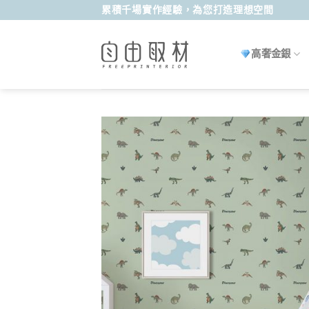
Skip
累積千場實作經驗，為您打造理想空間
to
content
高奢金銀