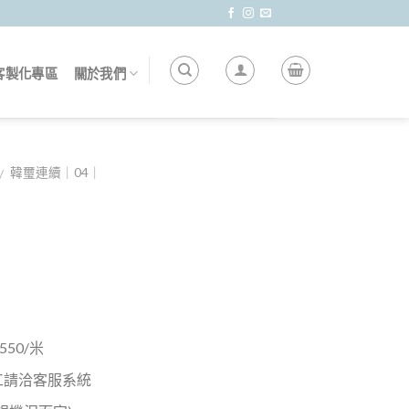
客製化專區
關於我們
韓璽連續｜04｜
/
50/米
工請洽客服系統