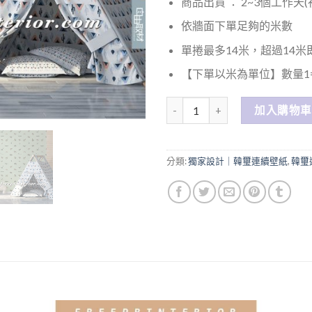
商品出貨 ： 2~3個工作天
依牆面下單足夠的米數
單捲最多14米，超過14
【下單以米為單位】數量1=
數量
加入購物車
分類:
獨家設計｜韓璽連續壁紙
,
韓璽