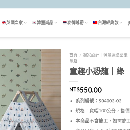
英國皇家
韓璽尚品
泰御尊爵
台灣經典款
首頁
獨家設計｜韓璽連續壁紙
/
童趣
童趣小恐龍｜綠
550.00
NT$
系列編號：S04003-03
規格：寬幅100公分，售價5
本商品不含施工
，如需施