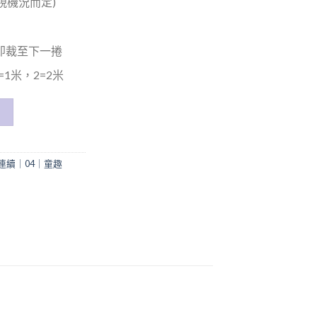
(視機況而定)
米即裁至下一捲
1米，2=2米
連續｜04｜童趣