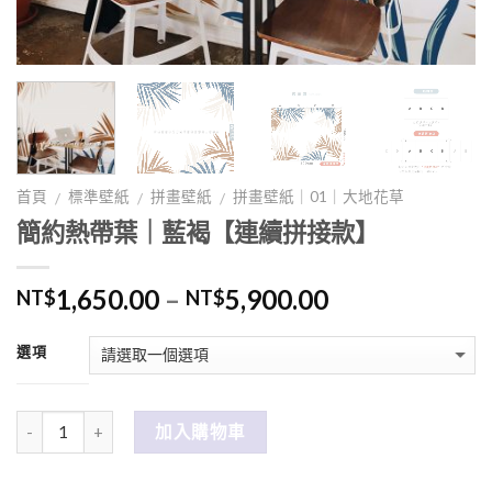
首頁
標準壁紙
拼畫壁紙
拼畫壁紙｜01｜大地花草
/
/
/
簡約熱帶葉｜藍褐【連續拼接款】
1,650.00
–
5,900.00
NT$
NT$
選項
數量
加入購物車