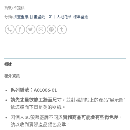
貨號:
不提供
分類:
拼畫壁紙
,
拼畫壁紙｜01｜大地花草
,
標準壁紙
描述
額外資訊
系列編號：A01006-01
請先丈量欲施工牆面尺寸
，並對照網站上的產品”展示圖”
依您牆面下單足夠的壁紙。
因個人3C螢幕廠牌不同與
實體商品可能會有些微色差
，
請以收到實際產品顏色為準。