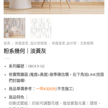
首頁
英國皇家_ 設計款壁紙
英國皇家_設計款｜北歐極簡
/
/
粉系幾何｜淡黃灰
系列編號：
08019-02
依實際牆面 (寬度x高度) 做準確估價，右下角加LINE找我
們討論喔!
商品單價參考：
一坪4320元
(
不含施工
)
商品特色 ：
印刷式壁紙｜印前可調整花樣、增加客製元素｜環保、