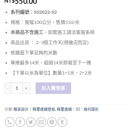
550.00
NT$
系列編號：S02022-02
規格：寬幅100公分，售價550/米
本商品不含施工
，如需施工請洽客服系統
商品出貨 ： 2~3個工作天(視機況而定)
依牆面下單足夠的米數
單捲最多14米，超過14米即裁至下一捲
【下單以米為單位】數量1=1米，2=2米
數量
加入購物車
分類:
獨家設計｜韓璽連續壁紙
,
韓璽連續｜02｜幾何圖形