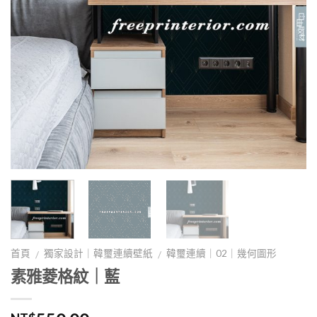
首頁
獨家設計｜韓璽連續壁紙
韓璽連續｜02｜幾何圖形
/
/
素雅菱格紋｜藍