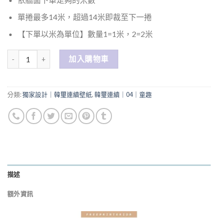
單捲最多14米，超過14米即裁至下一捲
【下單以米為單位】數量1=1米，2=2米
數量
加入購物車
分類:
獨家設計｜韓璽連續壁紙
,
韓璽連續｜04｜童趣
描述
額外資訊