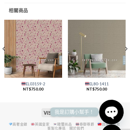
相關商品
EL03159-2
EL80-1411
NT$
750.00
NT$
750.00
我是訂購小幫手！
高奢金銀
英國皇家
韓璽尚品
泰御尊爵
台灣經典款
OPEN
客製化專區
關於我們