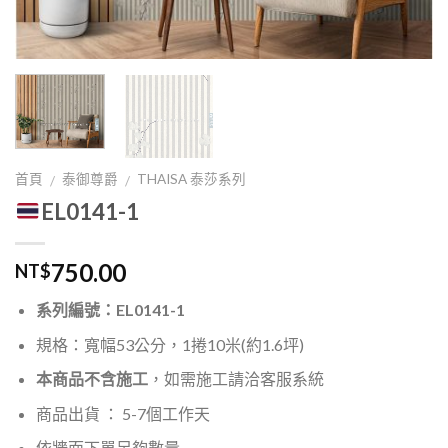
首頁
泰御尊爵
THAISA 泰莎系列
/
/
EL0141-1
750.00
NT$
系列編號：EL0141-1
規格：寬幅53公分，1捲10米(約1.6坪)
本商品不含施工
，如需施工請洽客服系統
商品出貨 ： 5-7個工作天
依牆面下單足夠數量