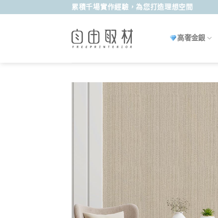
Skip
累積千場實作經驗，為您打造理想空間
to
content
高奢金銀