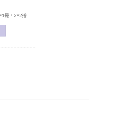
1捲，2=2捲