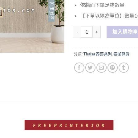
依牆面下單足夠數量
【下單以捲為單位】數量1=
數量
加入購物車
分類:
Thaisa 泰莎系列
,
泰御尊爵