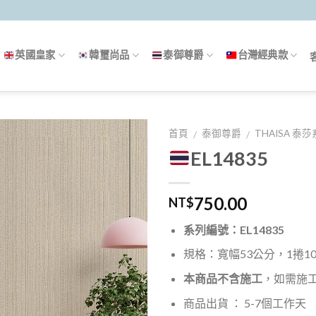
英國皇家
韓璽尚品
泰御尊爵
台灣經典款
首頁
泰御尊爵
THAISA 泰
/
/
EL14835
750.00
NT$
系列編號：EL14835
規格：寬幅53公分，1捲10米
本商品不含施工
，如需施
商品出貨 ： 5-7個工作天