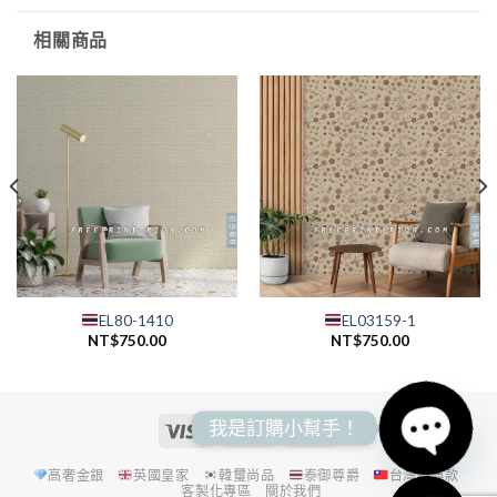
相關商品
EL80-1410
EL03159-1
NT$
750.00
NT$
750.00
我是訂購小幫手！
高奢金銀
英國皇家
韓璽尚品
泰御尊爵
台灣經典款
OPEN
客製化專區
關於我們