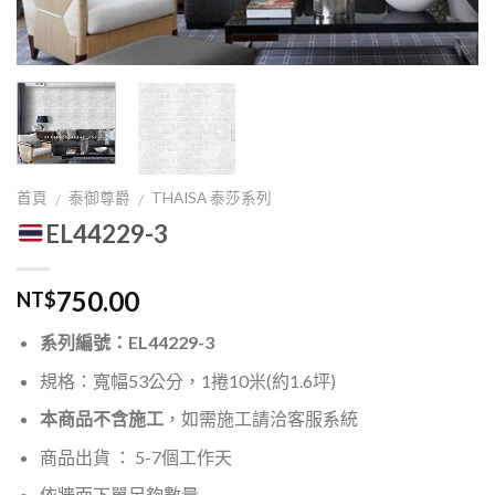
首頁
泰御尊爵
THAISA 泰莎系列
/
/
EL44229-3
750.00
NT$
系列編號：EL44229-3
規格：寬幅53公分，1捲10米(約1.6坪)
本商品不含施工
，如需施工請洽客服系統
商品出貨 ： 5-7個工作天
依牆面下單足夠數量