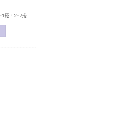
1捲，2=2捲