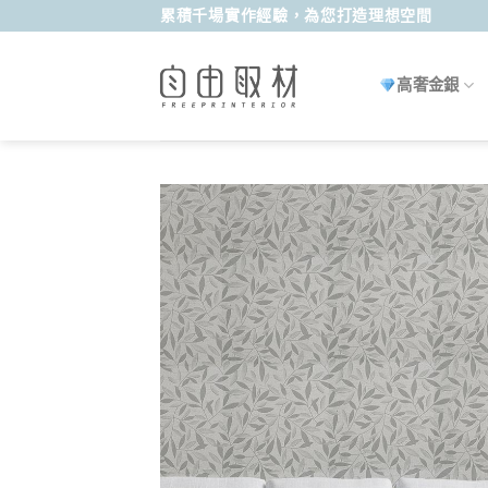
Skip
累積千場實作經驗，為您打造理想空間
to
content
高奢金銀