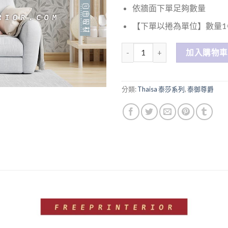
依牆面下單足夠數量
【下單以捲為單位】數量1=
數量
加入購物車
分類:
Thaisa 泰莎系列
,
泰御尊爵