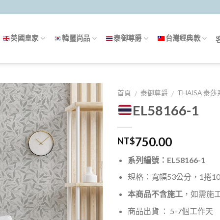
英國皇家
韓璽尚品
泰御尊爵
台灣經典款
首頁
泰御尊爵
THAISA 泰
/
/
EL58166-1
750.00
NT$
系列編號：EL58166-1
規格：寬幅53公分，1捲10米
本商品不含施工
，如需施
商品出貨 ： 5-7個工作天