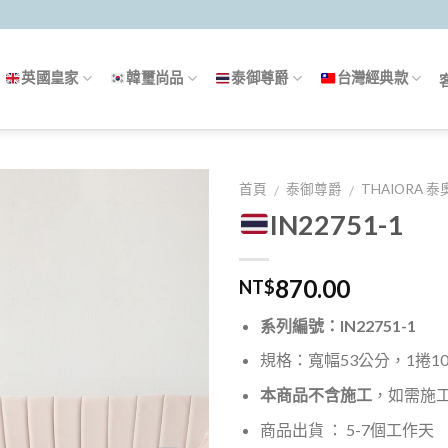
英國皇家
韓璽尚品
泰御尊爵
台灣經典款
首頁
泰御尊爵
THAIORA 
/
/
IN22751-1
870.00
NT$
系列編號：IN22751-1
規格：寬幅53公分，1捲10米
本商品不含施工
，如需施
商品出貨 ： 5-7個工作天