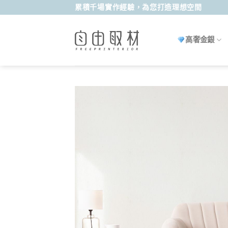
Skip
累積千場實作經驗，為您打造理想空間
to
content
高奢金銀