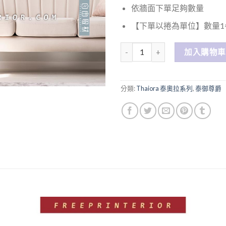
依牆面下單足夠數量
【下單以捲為單位】數量1=
數量
加入購物車
分類:
Thaiora 泰奧拉系列
,
泰御尊爵