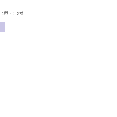
1捲，2=2捲