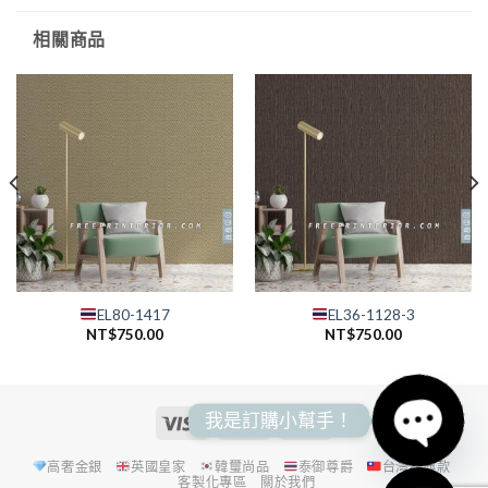
相關商品
EL80-1417
EL36-1128-3
NT$
750.00
NT$
750.00
我是訂購小幫手！
高奢金銀
英國皇家
韓璽尚品
泰御尊爵
台灣經典款
OPEN
客製化專區
關於我們