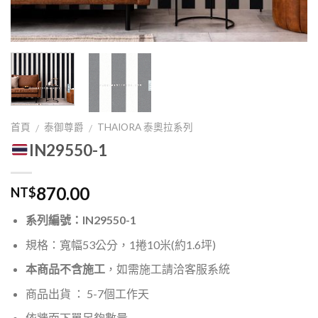
首頁
泰御尊爵
THAIORA 泰奧拉系列
/
/
IN29550-1
870.00
NT$
系列編號：IN29550-1
規格：寬幅53公分，1捲10米(約1.6坪)
本商品不含施工
，如需施工請洽客服系統
商品出貨 ： 5-7個工作天
依牆面下單足夠數量