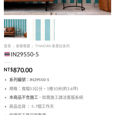
首頁
泰御尊爵
THAIORA 泰奧拉系列
/
/
IN29550-5
870.00
NT$
系列編號：IN29550-5
規格：寬幅53公分，1捲10米(約1.6坪)
本商品不含施工
，如需施工請洽客服系統
商品出貨 ： 5-7個工作天
依牆面下單足夠數量