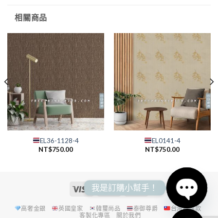
相關商品
EL36-1128-4
EL0141-4
NT$
750.00
NT$
750.00
我是訂購小幫手！
高奢金銀
英國皇家
韓璽尚品
泰御尊爵
台灣經典款
OPEN
客製化專區
關於我們