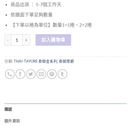
商品出貨 ： 5-7個工作天
依牆面下單足夠數量
【下單以捲為單位】數量1=1捲，2=2捲
數量
加入購物車
分類:
THAI-TAYURE 泰御金系列
,
泰御尊爵
描述
額外資訊