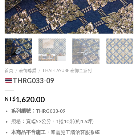
首頁
泰御尊爵
THAI-TAYURE 泰御金系列
/
/
THRG033-09
1,620.00
NT$
系列編號：THRG033-09
規格：寬幅53公分，1捲10米(約1.6坪)
本商品不含施工
，如需施工請洽客服系統