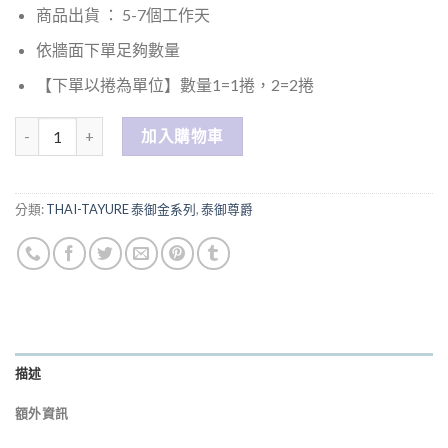
商品出貨 ： 5-7個工作天
依牆面下單足夠數量
【下單以捲為單位】數量1=1捲，2=2捲
數量
加入購物車
分類:
THAI-TAYURE 泰御金系列
,
泰御尊爵
描述
額外資訊