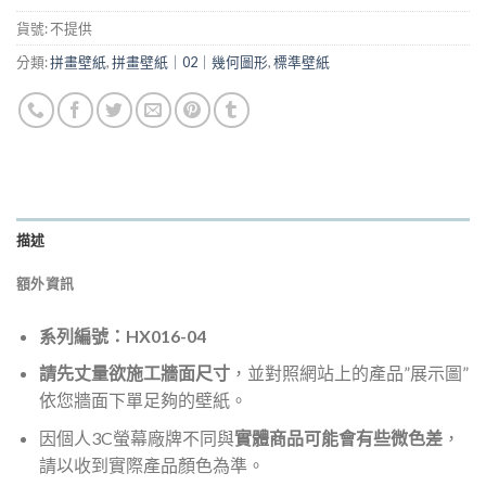
貨號:
不提供
分類:
拼畫壁紙
,
拼畫壁紙｜02｜幾何圖形
,
標準壁紙
描述
額外資訊
系列編號：HX016-04
請先丈量欲施工牆面尺寸
，並對照網站上的產品”展示圖”
依您牆面下單足夠的壁紙。
因個人3C螢幕廠牌不同與
實體商品可能會有些微色差
，
請以收到實際產品顏色為準。