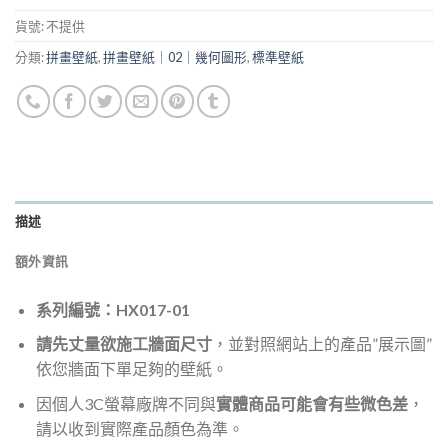
貨號:
不提供
分類:
拼畫壁紙
,
拼畫壁紙｜02｜幾何圖形
,
標準壁紙
描述
額外資訊
系列編號：HX017-01
請先丈量欲施工牆面尺寸
，並對照網站上的產品”展示圖”
依您牆面下單足夠的壁紙。
因個人3C螢幕廠牌不同與
實體商品可能會有些微色差
，
請以收到實際產品顏色為準。