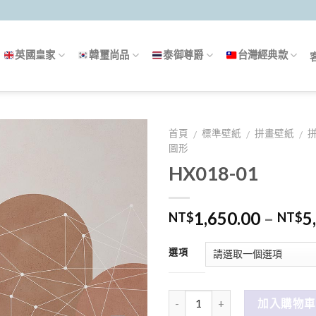
英國皇家
韓璽尚品
泰御尊爵
台灣經典款
首頁
標準壁紙
拼畫壁紙
/
/
/
圖形
HX018-01
1,650.00
–
5
NT$
NT$
選項
數量
加入購物車