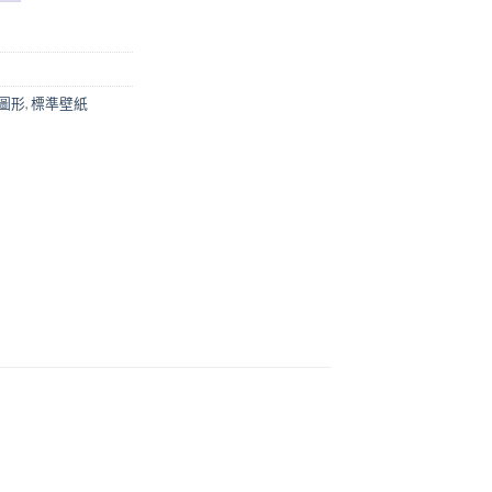
圖形
,
標準壁紙