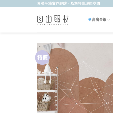
Skip
累積千場實作經驗，為您打造理想空間
to
content
高奢金銀
特價