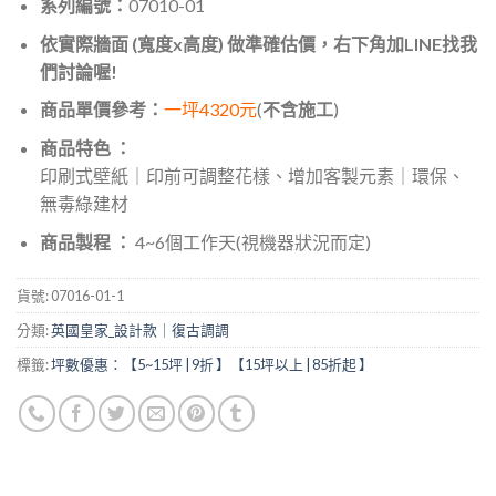
系列編號：
07010-01
依實際牆面 (寬度x高度) 做準確估價，右下角加LINE找我
們討論喔!
商品單價參考：
一坪4320元
(
不含施工
)
商品特色 ：
印刷式壁紙｜印前可調整花樣、增加客製元素｜環保、
無毒綠建材
商品製程 ：
4~6個工作天(視機器狀況而定)
貨號:
07016-01-1
分類:
英國皇家_設計款｜復古調調
標籤:
坪數優惠：【5~15坪 | 9折 】【15坪以上 | 85折起 】