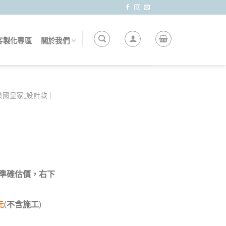
客製化專區
關於我們
英國皇家_設計款｜
 做準確估價，右下
元
(
不含施工
)