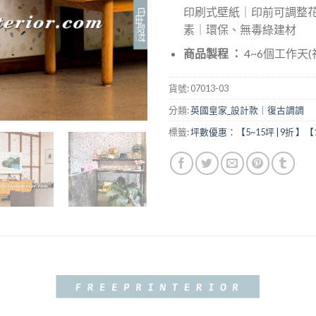
印刷式壁紙｜印前可調整
素｜環保、無毒綠建材
商品製程 ：
4~6個工作天
貨號:
07013-03
分類:
英國皇家_設計款｜復古調調
標籤:
坪數優惠：【5~15坪 | 9折 】【1