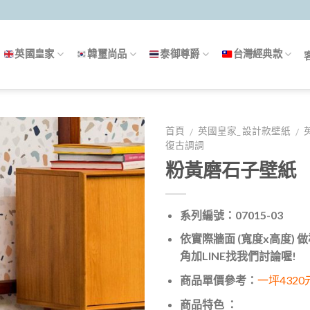
英國皇家
韓璽尚品
泰御尊爵
台灣經典款
首頁
英國皇家_ 設計款壁紙
/
/
復古調調
粉黃磨石子壁紙
系列編號：07015-03
依實際牆面 (寬度x高度)
角加LINE找我們討論喔!
商品單價參考：
一坪4320
商品特色 ：