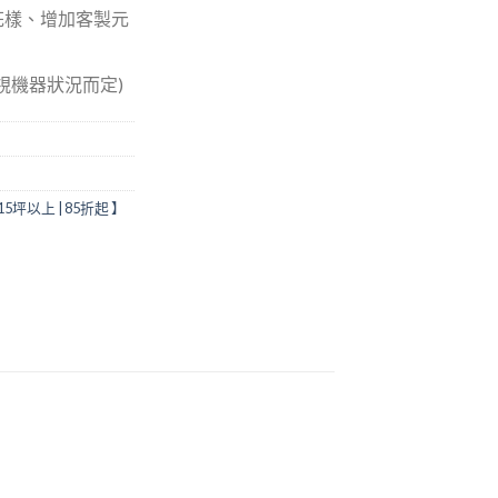
花樣、增加客製元
(視機器狀況而定)
5坪以上 | 85折起 】