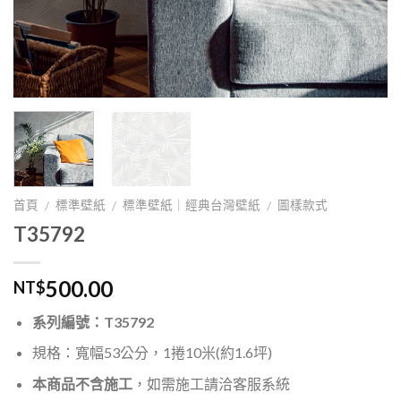
首頁
標準壁紙
標準壁紙｜經典台灣壁紙
圖樣款式
/
/
/
T35792
500.00
NT$
系列編號：T35792
規格：寬幅53公分，1捲10米(約1.6坪)
本商品不含施工
，如需施工請洽客服系統