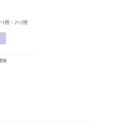
1捲，2=2捲
壁紙