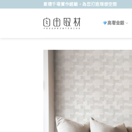
Skip
累積千場實作經驗，為您打造理想空間
to
content
高奢金銀