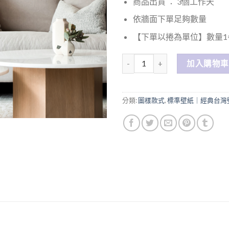
商品出貨 ： 3個工作天
依牆面下單足夠數量
【下單以捲為單位】數量1=
數量
加入購物車
分類:
圖樣款式
,
標準壁紙｜經典台灣