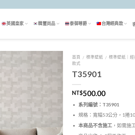
英國皇家
韓璽尚品
泰御尊爵
台灣經典款
首頁
標準壁紙
標準壁紙｜經
/
/
款式
T35901
500.00
NT$
系列編號：T35901
規格：寬幅53公分，1捲10米
本商品不含施工
，如需施